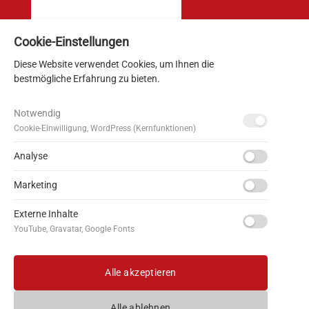
Cookie-Einstellungen
Diese Website verwendet Cookies, um Ihnen die
Spendenkonto:
bestmögliche Erfahrung zu bieten.
Helfende Hände e.V.
Notwendig
Sparkasse Pforzheim Calw
Cookie-Einwilligung, WordPress (Kernfunktionen)
IBAN DE53666500850000178500
BIC: PZHSDE66XXX
Analyse
Marketing
Spenden sind absetzbar.
Externe Inhalte
YouTube, Gravatar, Google Fonts
Alle akzeptieren
©
2026 Helfende Hände e.V.
Alle ablehnen