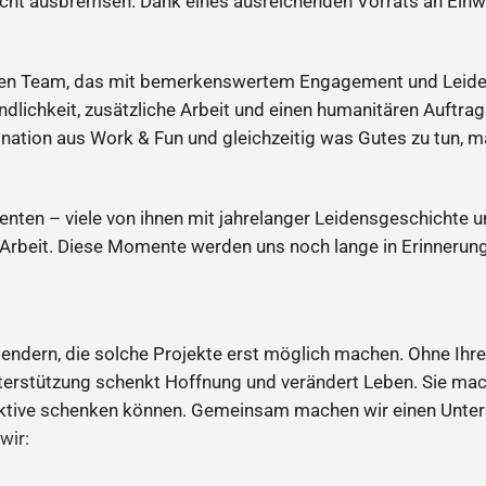
icht ausbremsen. Dank eines ausreichenden Vorrats an Einw
hen Team, das mit bemerkenswertem Engagement und Leiden
ndlichkeit, zusätzliche Arbeit und einen humanitären Auftra
tion aus Work & Fun und gleichzeitig was Gutes zu tun, ma
ienten – viele von ihnen mit jahrelanger Leidensgeschichte
e Arbeit. Diese Momente werden uns noch lange in Erinnerung
endern, die solche Projekte erst möglich machen. Ohne Ihre f
terstützung schenkt Hoffnung und verändert Leben. Sie mac
ektive schenken können. Gemeinsam machen wir einen Unter
wir: