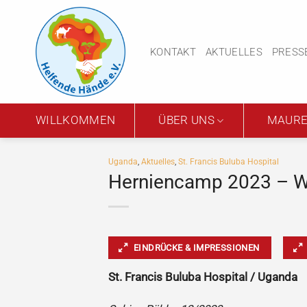
Zum
Inhalt
springen
KONTAKT
AKTUELLES
PRESS
WILLKOMMEN
ÜBER UNS
MAURE
Uganda
,
Aktuelles
,
St. Francis Buluba Hospital
Herniencamp 2023 – Wie
EINDRÜCKE & IMPRESSIONEN
St. Francis Buluba Hospital / Uganda