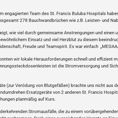
 engagierten Team des St. Francis Buluba Hospitals haben 
insgesamt 278 Bauchwandbrüchen wie z.B. Leisten- und Nab
zeigt, wie viel durch gemeinsame Anstrengungen und einen u
gewöhnlichem Einsatz und viel Herzblut zu diesem beeindru
eidenschaft, Freude und Teamspirit. Es war einfach „MEGAA
nnten wir lokale Herausforderungen schnell und effizient m
nungssteckdosenleisten ist die Stromversorgung und Siche
äte (zur Verödung von Blutgefäßen) brachte uns nicht aus 
dumdrehen Ersatzgeräte von 2 anderen St. Francis Hospitäl
hungen planmäßig auf Kurs.
iederkehrenden Stromausfälle, die zu einem vorübergehende