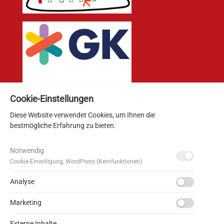
Cookie-Einstellungen
Diese Website verwendet Cookies, um Ihnen die
Spendenkonto:
bestmögliche Erfahrung zu bieten.
Helfende Hände e.V.
Notwendig
Sparkasse Pforzheim Calw
Cookie-Einwilligung, WordPress (Kernfunktionen)
IBAN DE53666500850000178500
BIC: PZHSDE66XXX
Analyse
Marketing
Spenden sind absetzbar.
Externe Inhalte