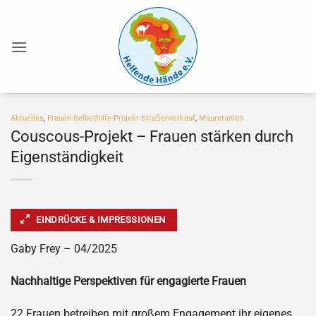
Zum
Inhalt
springen
Aktuelles
,
Frauen-Selbsthilfe-Projekt Straßenverkauf
,
Mauretanien
Couscous-Projekt – Frauen stärken durch
Eigenständigkeit
EINDRÜCKE & IMPRESSIONEN
Gaby Frey – 04/2025
Nachhaltige Perspektiven für engagierte Frauen
22 Frauen betreiben mit großem Engagement ihr eigenes